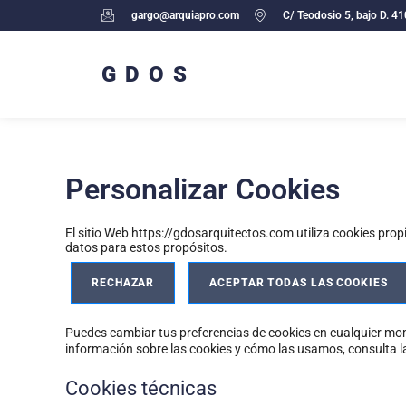
Ir
gargo@arquiapro.com
C/ Teodosio 5, bajo D. 4
al
contenido
GDOS
Personalizar Cookies
El sitio Web https://gdosarquitectos.com utiliza cookies prop
datos para estos propósitos.
RECHAZAR
ACEPTAR TODAS LAS COOKIES
Puedes cambiar tus preferencias de cookies en cualquier mome
información sobre las cookies y cómo las usamos, consulta 
Cookies técnicas