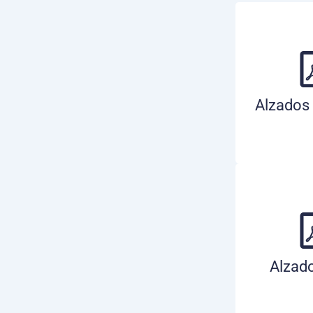
Alzados 
Alzad